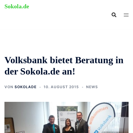
Zum
Sokola.de
Inhalt
ehemalige Grundschule
springen
Langenholthausen
Volksbank bietet Beratung in
der Sokola.de an!
VON
SOKOLADE
10. AUGUST 2015
NEWS