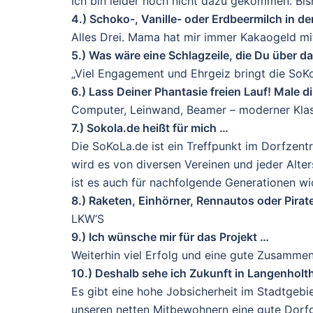
Ich bin leider noch nicht dazu gekommen. Bis
4.) Schoko-, Vanille- oder Erdbeermilch in d
Alles Drei. Mama hat mir immer Kakaogeld m
5.) Was wäre eine Schlagzeile, die Du über d
„Viel Engagement und Ehrgeiz bringt die SoK
6.) Lass Deiner Phantasie freien Lauf! Male 
Computer, Leinwand, Beamer – moderner Klass
7.) Sokola.de heißt für mich …
Die SoKoLa.de ist ein Treffpunkt im Dorfzentr
wird es von diversen Vereinen und jeder Alte
ist es auch für nachfolgende Generationen wi
8.) Raketen, Einhörner, Rennautos oder Pira
LKW‘S
9.) Ich wünsche mir für das Projekt …
Weiterhin viel Erfolg und eine gute Zusammena
10.) Deshalb sehe ich Zukunft in Langenholt
Es gibt eine hohe Jobsicherheit im Stadtgebi
unseren netten Mitbewohnern eine gute Dorf