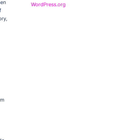
sen
WordPress.org
f
ry,
em