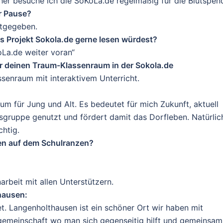
her besuche ich die SoKoLa.de regelmäßig für die Blutspen
er Pause?
itgegeben.
as Projekt Sokola.de gerne lesen würdest?
oLa.de weiter voran“
dir deinen Traum-Klassenraum in der Sokola.de
enraum mit interaktivem Unterricht.
um für Jung und Alt. Es bedeutet für mich Zukunft, aktuell
rsgruppe genutzt und fördert damit das Dorfleben. Natürlic
chtig.
ten auf dem Schulranzen?
rbeit mit allen Unterstützern.
hausen:
et. Langenholthausen ist ein schöner Ort wir haben mit
gemeinschaft wo man sich gegenseitig hilft und gemeinsam