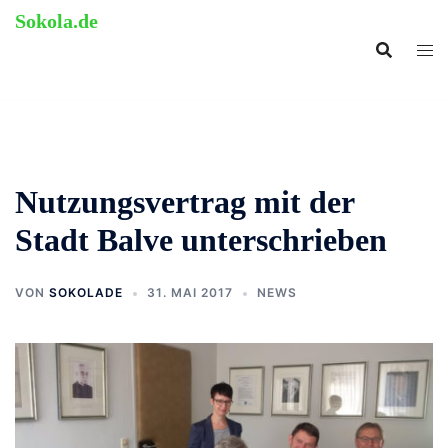
Zum
Sokola.de
Inhalt
ehemalige Grundschule
springen
Langenholthausen
Nutzungsvertrag mit der
Stadt Balve unterschrieben
VON
SOKOLADE
31. MAI 2017
NEWS