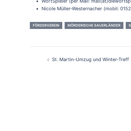
WortSpieler (per Mail: mail(at)diewortspi
Nicole Müller-Westernacher (mobil: 015
FÖRDERVEREIN
MÖRDERISCHE SAUERLÄNDER
Beitragsnavigation
St. Martin-Umzug und Winter-Treff