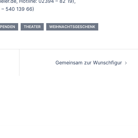
eler.de, Hotline: 02394 – 82 19),
2 – 540 139 66)
SPENDEN
THEATER
WEIHNACHTSGESCHENK
Gemeinsam zur Wunschfigur