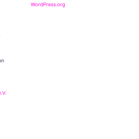
WordPress.org
r
en
.V.