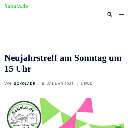
Zum
Sokola.de
Inhalt
ehemalige Grundschule
springen
Langenholthausen
Neujahrstreff am Sonntag um
15 Uhr
VON
SOKOLADE
9. JANUAR 2023
NEWS