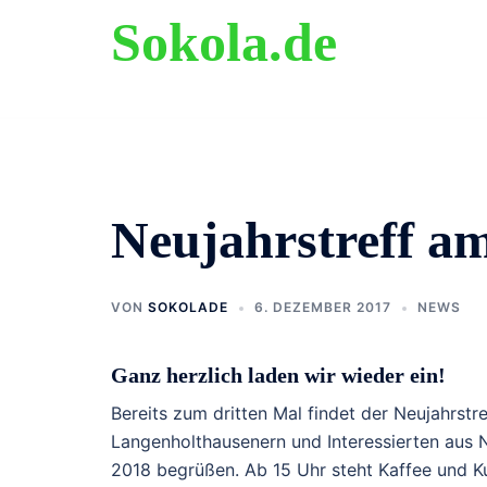
Zum
Sokola.de
Inhalt
springen
ehemalige Grundschule Langenholthausen
Neujahrstreff a
VON
SOKOLADE
6. DEZEMBER 2017
NEWS
Ganz herzlich laden wir wieder ein!
Bereits zum dritten Mal findet der Neujahrstr
Langenholthausenern und Interessierten aus 
2018 begrüßen. Ab 15 Uhr steht Kaffee und Ku