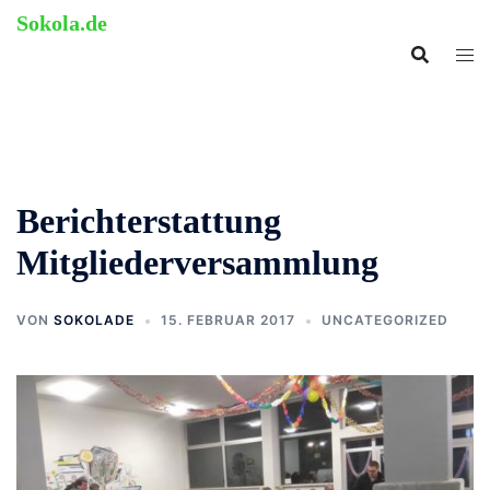
Zum
Sokola.de
Inhalt
ehemalige Grundschule
springen
Langenholthausen
Berichterstattung
Mitgliederversammlung
VON
SOKOLADE
15. FEBRUAR 2017
UNCATEGORIZED