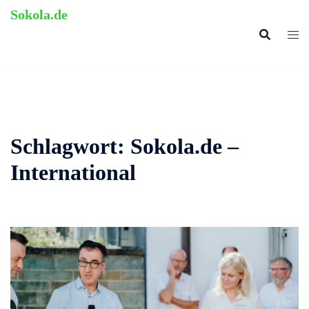
Zum
Sokola.de
Inhalt
ehemalige Grundschule
springen
Langenholthausen
Schlagwort:
Sokola.de –
International