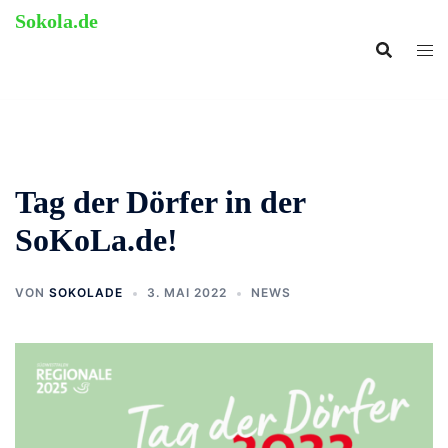
Zum
Sokola.de
Inhalt
ehemalige Grundschule
springen
Langenholthausen
Tag der Dörfer in der
SoKoLa.de!
VON
SOKOLADE
3. MAI 2022
NEWS