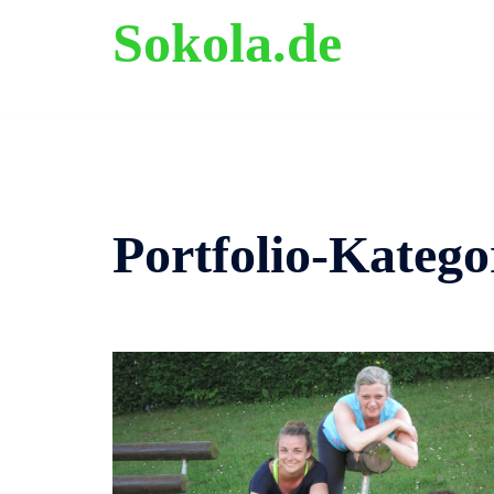
Zum
Sokola.de
Inhalt
springen
ehemalige Grundschule Langenholthausen
Portfolio-Katego