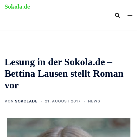
Zum
Sokola.de
Inhalt
ehemalige Grundschule
springen
Langenholthausen
Lesung in der Sokola.de –
Bettina Lausen stellt Roman
vor
VON
SOKOLADE
21. AUGUST 2017
NEWS