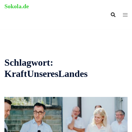
Zum
Sokola.de
Inhalt
ehemalige Grundschule
springen
Langenholthausen
Schlagwort:
KraftUnseresLandes