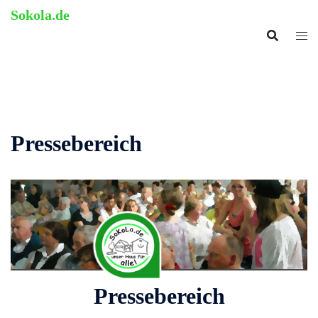
Zum
Sokola.de
Inhalt
ehemalige Grundschule
springen
Langenholthausen
Pressebereich
Pressebereich