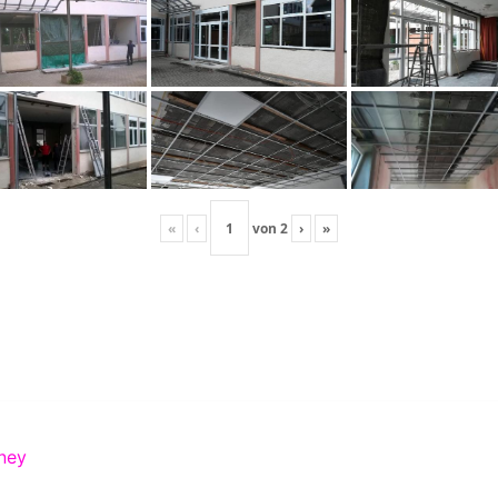
«
‹
von
2
›
»
ney